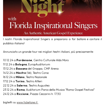
I nostri Florida Inspirational Singers si preparano a far ballare e cantare il
pubblico italiano!
Annunciato un grande tour nei migliori teatri italiani, più precisamente:
10.12.24 a
Pordenone
, Centro Culturale Aldo Moro
11.12.24 a
Bologna
, EuropAuditorium
13.12.24 a
Bassano
del Grappa, CMP Arena
14.12.24 a
Mestre
(Ve), Teatro Corso
16.12.24 a
Milano
, Teatro Nazionale
17.12.24 a
Torino
, Teatro Alfieri
22.12.24 a
Salerno
, Teatro Augusteo
23.12.24 a
Roma
, Auditorium Parco della Musica "Roma Gospel Festival"
24.12.24 a
Riccione
, Piazza Ceccarini h. 17.30
biglietti su
www.ticketone.it