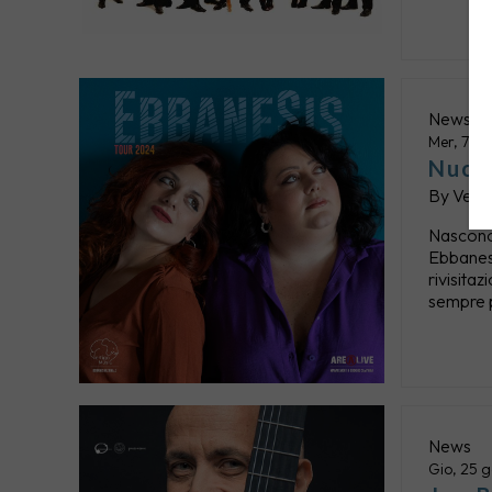
News
Mer, 7 f
Nuovo
By
Verti
Nascono 
Ebbanesi
rivisitaz
sempre p
News
Gio, 25 