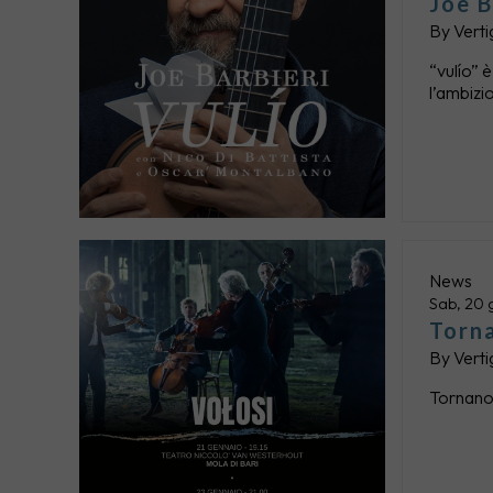
Joe B
By
Verti
“vulío” 
l’ambizi
News
Sab, 20 
Torna
By
Verti
Tornano 