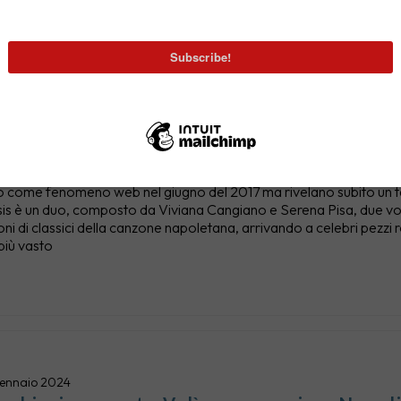
ebbraio 2024
 ingresso nel Roster di Vertigo!
go Music
come fenomeno web nel giugno del 2017 ma rivelano subito un tal
s è un duo, composto da Viviana Cangiano e Serena Pisa, due voci 
ioni di classici della canzone napoletana, arrivando a celebri pezzi
iù vasto
gennaio 2024