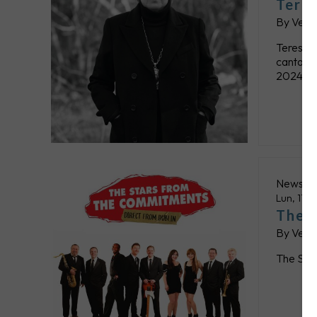
Teres
By
Verti
Teresa P
cantautr
2024 per
News
Lun, 11 
The 
By
Verti
The Star