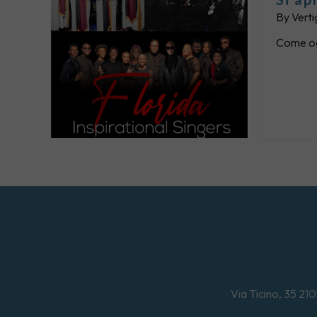
By
Verti
Come ogn
Via Ticino, 35
210