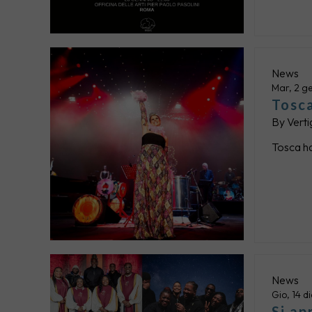
News
Mar, 2 g
Tosca
By
Verti
Tosca ha
News
Gio, 14 
Si ap