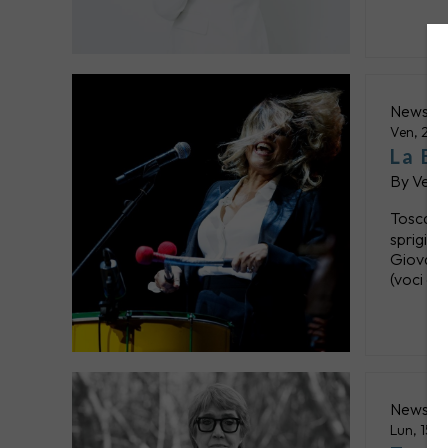
News
Ven, 24 
La Be
By
Verti
Tosca to
sprigion
Giovanna
(voci e 
News
Lun, 15 a