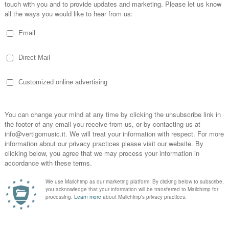
a Parodi: leggenda della musica d'autor
go Music
arodi è una figura iconica della cultura argentina, un'attivista, una
ici più rappresentative della musica popolare non solo del suo paese
 ritirare un prestigioso premio e per alcuni concerti
marzo 2024
Stars from the Commitments: 30th annive
go Music
s from the Commitments sono davvero i re del soul di Dublino e po