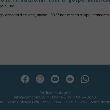
go Music
i anno da dieci anni, anche il 2023 non manca all'appuntamento c
Vertigo Music Srls
info@vertigomusic.it
- Phone
(+39) 348 3140638
18
-
Sesto Calende (Va)
- Italy - P.IVA 03891130126 | Codice des