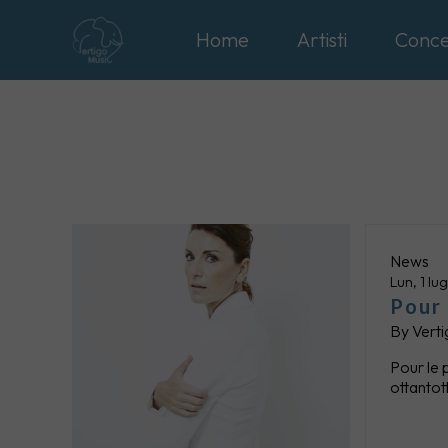
Home
Artisti
Conce
News
Lun, 1 lu
Pour 
By
Verti
Pour le 
ottantott