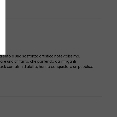
ento e una sostanza artistica notevolissima.
e una chitarra, che partendo da intriganti
 rock cantati in dialetto, hanno conquistato un pubblico