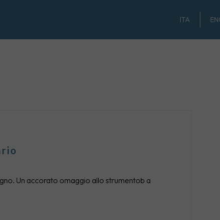
ITA
EN
ario
 giugno. Un accorato omaggio allo strumentob a