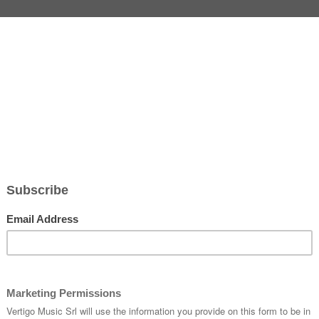
maggio 2024
lla Estate - Il tour di Tosca
go Music
rna live la prossima estate con un concerto che già nel nome �La B
erà sul palco, portando in scena brani già conosciuti accanto a novi
 Famulari (cello, piano, voci), Massimo de Lorenzi (chitarra), Luca
tamburi a cornice), Arabella Rustico (contrabbasso).
prile 2024