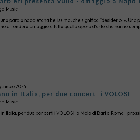
arbieri presenta Vulìo - omaggio a Napol
go Music
è una parola napoletana bellissima, che significa “desiderio”». Una 
one di rendere omaggio a tutte quelle opere d’arte che hanno sempre i
gennaio 2024
no in Italia, per due concerti i VOLOSI
go Music
in Italia, per due concerti i VOLOSI, a Mola di Bari e Roma il pros