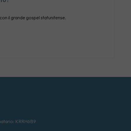
on il grande gospel statunitense.
tinatario: KRRH6B9