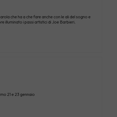
i
parola che ha a che fare anche con le ali del sogno e
lluminato i passi artistici di Joe Barbieri.
simo 21 e 23 gennaio