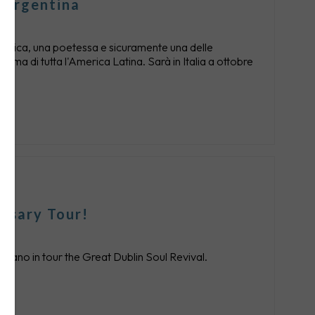
e argentina
 politica, una poetessa e sicuramente una delle
 ma di tutta l'America Latina. Sarà in Italia a ottobre
rsary Tour!
rtano in tour the Great Dublin Soul Revival.