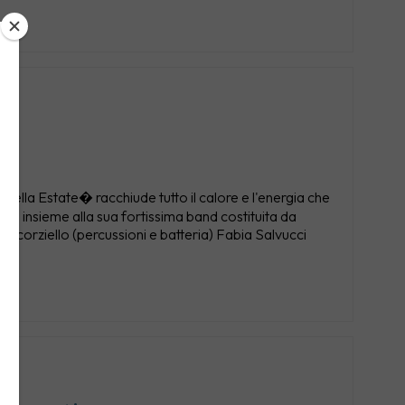
ella Estate� racchiude tutto il calore e l'energia che
tà, insieme alla sua fortissima band costituita da
 Scorziello (percussioni e batteria) Fabia Salvucci