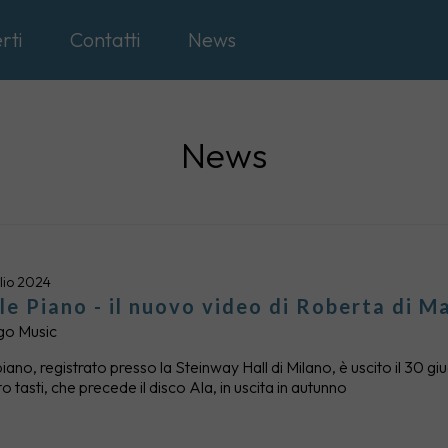
rti
Contatti
News
News
glio 2024
le Piano - il nuovo video di Roberta di M
go Music
piano, registrato presso la Steinway Hall di Milano, è uscito il 30
o tasti, che precede il disco Ala, in uscita in autunno